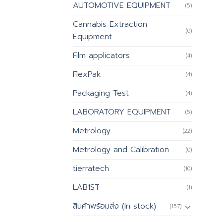
AUTOMOTIVE EQUIPMENT
(5)
Cannabis Extraction
(0)
Equipment
Film applicators
(4)
FlexPak
(4)
Packaging Test
(4)
LABORATORY EQUIPMENT
(5)
Metrology
(22)
Metrology and Calibration
(0)
tierratech
(10)
LAB1ST
(1)
สินค้าพร้อมส่ง (In stock)
(157)