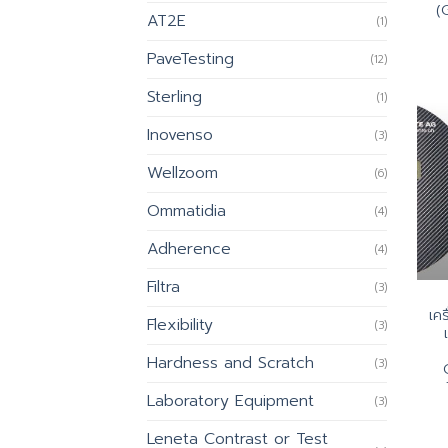
(
AT2E
(1)
PaveTesting
(12)
Sterling
(1)
Inovenso
(3)
Wellzoom
(6)
Ommatidia
(4)
Adherence
(4)
Filtra
(3)
เคร
Flexibility
(3)
Hardness and Scratch
(3)
Laboratory Equipment
(3)
Leneta Contrast or Test