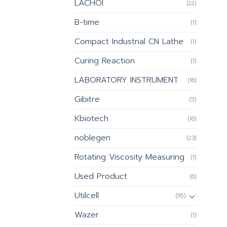
LACHOI
(22)
B-time
(1)
Compact Industrial CN Lathe
(1)
Curing Reaction
(1)
LABORATORY INSTRUMENT
(18)
Gibitre
(5)
Kbiotech
(16)
noblegen
(23)
Rotating Viscosity Measuring
(1)
Used Product
(6)
Utilcell
(95)
Wazer
(1)