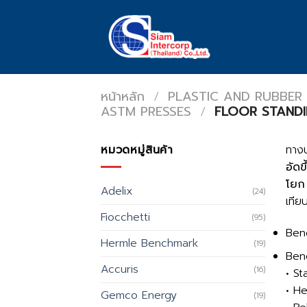
Skip
to
content
หน้าหลัก
/
PLASTIC AND RUBBER
ASTM PRESSES
/
FLOOR STAND
หมวดหมู่สินค้า
ทางบ
อัดข
โยก
Adelix
(24)
เทีย
Fiocchetti
(95)
Ben
Hermle Benchmark
(19)
Ben
Accuris
(16)
• S
• H
Gemco Energy
(19)