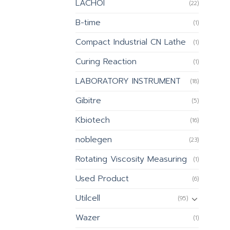
LACHOI
(22)
B-time
(1)
Compact Industrial CN Lathe
(1)
Curing Reaction
(1)
LABORATORY INSTRUMENT
(18)
Gibitre
(5)
Kbiotech
(16)
noblegen
(23)
Rotating Viscosity Measuring
(1)
Used Product
(6)
Utilcell
(95)
Wazer
(1)