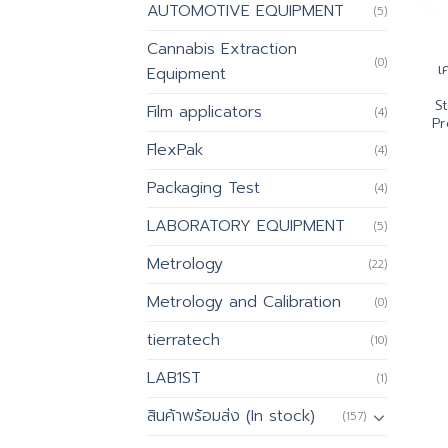
AUTOMOTIVE EQUIPMENT
(5)
Cannabis Extraction
(0)
เ
Equipment
S
Film applicators
(4)
Pr
FlexPak
(4)
Packaging Test
(4)
LABORATORY EQUIPMENT
(5)
Metrology
(22)
Metrology and Calibration
(0)
tierratech
(10)
LAB1ST
(1)
สินค้าพร้อมส่ง (In stock)
(157)