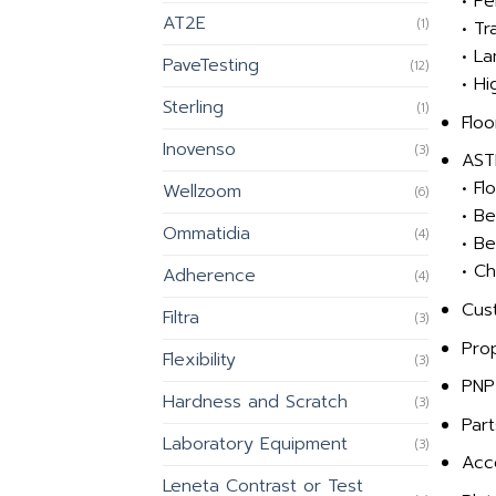
• Pe
AT2E
(1)
• Tr
• La
PaveTesting
(12)
• H
Sterling
(1)
Flo
Inovenso
(3)
AST
• Fl
Wellzoom
(6)
• B
Ommatidia
(4)
• B
• Ch
Adherence
(4)
Cus
Filtra
(3)
Pro
Flexibility
(3)
PNP
Hardness and Scratch
(3)
Part
Laboratory Equipment
(3)
Acc
Leneta Contrast or Test