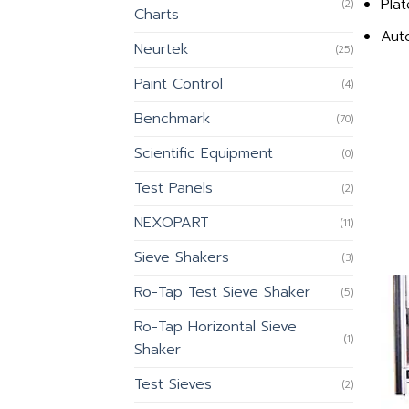
Pla
(2)
Charts
Aut
Neurtek
(25)
Paint Control
(4)
Benchmark
(70)
Scientific Equipment
(0)
Test Panels
(2)
NEXOPART
(11)
Sieve Shakers
(3)
Ro-Tap Test Sieve Shaker
(5)
Ro-Tap Horizontal Sieve
(1)
Shaker
Test Sieves
(2)