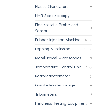
Plastic Granulators
(10)
NMR Spectroscopy
(4)
Electrostatic Probe and
(3)
Sensor
Rubber Injection Machine
(6)
Lapping & Polishing
(14)
Metallurgical Microscopes
(9)
Temperature Control Unit
(7)
Retroreflectometer
(1)
Granite Master Guage
(0)
Tribometers
(3)
Hardness Testing Equipment
(0)