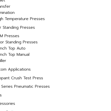
llet
ansfer
mination
igh Temperature Presses
or Standing Presses
M Presses
oor Standing Presses
ench Top Auto
ench Top Manual
iller
tom Applications
ppant Crush Test Press
 Series Pneumatic Presses
s
essories