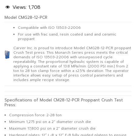
Views:
1,708
Model CMG28-12-PCR
Compatible with ISO 13503-2:2006
For use with frac sand, resin coated sand and ceramic
proppant
Carver Inc. is proud to introduce Model CMG28-12-PCR proppant
Crush Test press. This Monarch Series press meets the critical
demands of ISO 13503-2:2006 with unsurpassed cycle
repeatability. The proportional hydraulic system is capable of
applying a constant rate of 13.8 MPa/min. (2000 PSI min.) from 2
ton to 28 ton clamp force within a ±2.5% deviation. The operator
interface allows easy setup of press control parameters and
includes ample recipe storage.
Specifications of Model CM28-12-PCR Proppant Crush Test
Press:
Compression force: 2-28 ton
Minimum 1,275 psi on a 2″ diameter crush die
Maximum 17,800 psi on a 2″ diameter crush die
Hardened plates: 12” L-R x 12” F-B fully guided platens to ensure