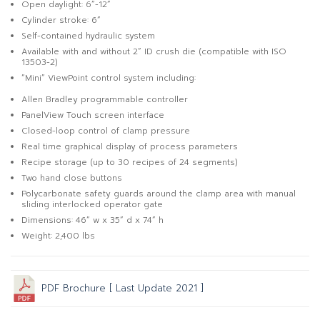
Open daylight: 6”-12”
Cylinder stroke: 6”
Self-contained hydraulic system
Available with and without 2” ID crush die (compatible with ISO
13503-2)
“Mini” ViewPoint control system including:
Allen Bradley programmable controller
PanelView Touch screen interface
Closed-loop control of clamp pressure
Real time graphical display of process parameters
Recipe storage (up to 30 recipes of 24 segments)
Two hand close buttons
Polycarbonate safety guards around the clamp area with manual
sliding interlocked operator gate
Dimensions: 46” w x 35” d x 74” h
Weight: 2,400 lbs
PDF Brochure [ Last Update 2021 ]