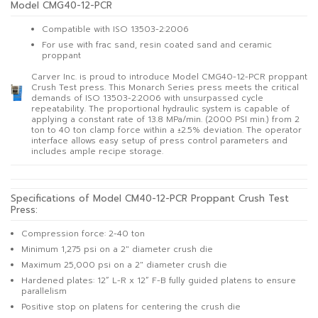
Model CMG40-12-PCR
Compatible with ISO 13503-2:2006
For use with frac sand, resin coated sand and ceramic
proppant
Carver Inc. is proud to introduce Model CMG40-12-PCR proppant
Crush Test press. This Monarch Series press meets the critical
demands of ISO 13503-2:2006 with unsurpassed cycle
repeatability. The proportional hydraulic system is capable of
applying a constant rate of 13.8 MPa/min. (2000 PSI min.) from 2
ton to 40 ton clamp force within a ±2.5% deviation. The operator
interface allows easy setup of press control parameters and
includes ample recipe storage.
Specifications of Model CM40-12-PCR Proppant Crush Test
Press:
Compression force: 2-40 ton
Minimum 1,275 psi on a 2″ diameter crush die
Maximum 25,000 psi on a 2″ diameter crush die
Hardened plates: 12” L-R x 12” F-B fully guided platens to ensure
parallelism
Positive stop on platens for centering the crush die