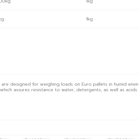
00kg
1kg
kg
1kg
s are designed for weighing loads on Euro pallets in humid envi
hich assures resistance to water, detergents, as well as acids and