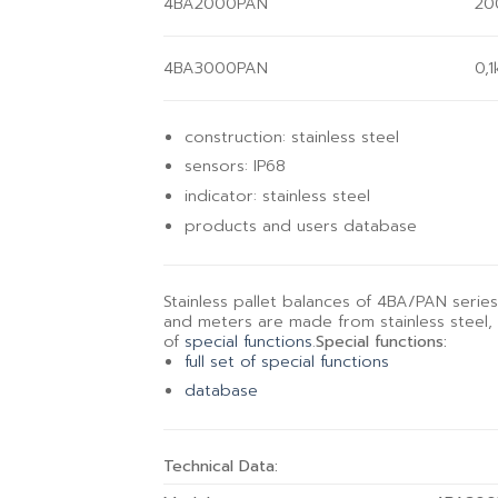
4BA2000PAN
20
4BA3000PAN
0,1
construction: stainless steel
sensors: IP68
indicator: stainless steel
products and users database
Stainless pallet balances of 4BA/PAN serie
and meters are made from stainless steel, w
of
special functions
.
Special functions:
full set of special functions
database
Technical Data: