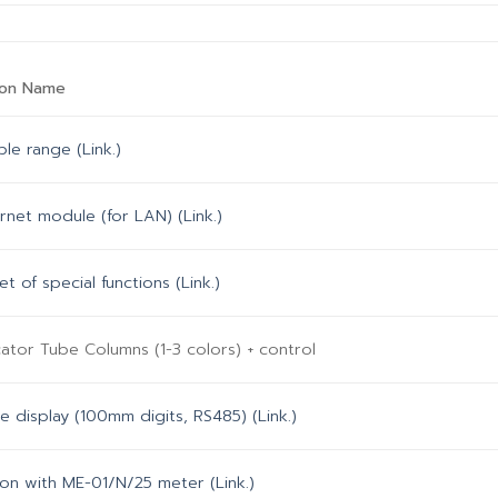
ion Name
le range (Link.)
rnet module (for LAN) (Link.)
 set of special functions (Link.)
cator Tube Columns (1-3 colors) + control
e display (100mm digits, RS485) (Link.)
on with ME-01/N/25 meter (Link.)