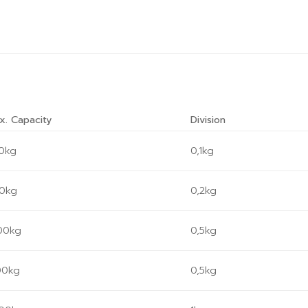
x. Capacity
Division
0kg
0,1kg
0kg
0,2kg
00kg
0,5kg
00kg
0,5kg