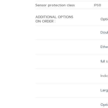
Sensor protection class
IP68
ADDITIONAL OPTIONS
Opt
ON ORDER :
Doub
Ethe
full
Indi
Larg
Opti