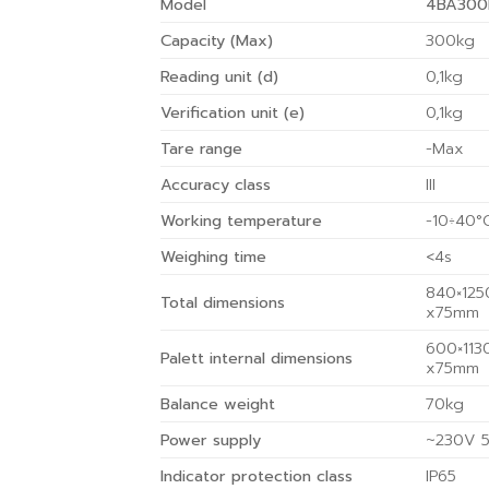
Model
4BA300
Capacity (Max)
300kg
Reading unit (d)
0,1kg
Verification unit (e)
0,1kg
Tare range
-Max
Accuracy class
III
Working temperature
-10÷40°
Weighing time
<4s
840×125
Total dimensions
x75mm
600×113
Palett internal dimensions
x75mm
Balance weight
70kg
Power supply
~230V 
Indicator protection class
IP65