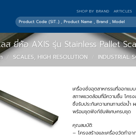
SHOP BY BRAND
ARTICLES
ค้นหา:
เลส ยี่ห้อ AXIS รุ่น Stainless Pallet S
ัก
/
SCALES, HIGH RESOLUTION
/
INDUSTRIAL 
เครื่องชั่งอุตสาหกรรมที่ออกแบบ
สภาพแวดล้อมที่มีความชื้น โครง
ซึ่งรับประกันความทนทานต่อน้
พร้อมชุดฟังก์ชันพิเศษครบชุด
คุณสมบัติ:
– โครงสร้างและเครื่องวัดทำจ