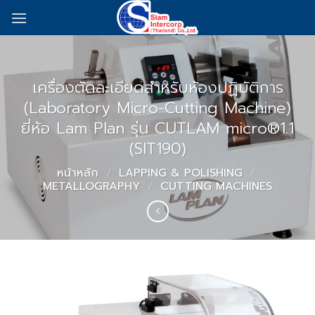
Skip
to
content
เครื่องตัดละเอียดสำหรับห้องปฏิบัติการ
(Laboratory Micro-Cutting Machine)
ยี่ห้อ Lam Plan รุ่น CUTLAM micro®1.1
(SIT190)
หน้าหลัก
/
LAPPING & POLISHING
/
METALLOGRAPHY
/
CUTTING MACHINES