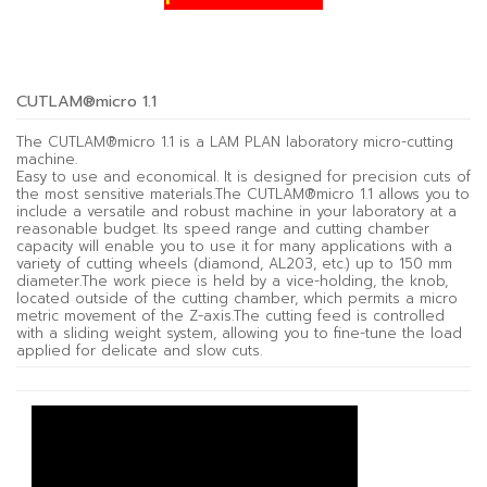
CUTLAM®micro 1.1
The CUTLAM®micro 1.1 is a LAM PLAN laboratory micro-cutting
machine.
Easy to use and economical. It is designed for precision cuts of
the most sensitive materials.The CUTLAM®micro 1.1 allows you to
include a versatile and robust machine in your laboratory at a
reasonable budget. Its speed range and cutting chamber
capacity will enable you to use it for many applications with a
variety of cutting wheels (diamond, AL203, etc.) up to 150 mm
diameter.The work piece is held by a vice-holding, the knob,
located outside of the cutting chamber, which permits a micro
metric movement of the Z-axis.The cutting feed is controlled
with a sliding weight system, allowing you to fine-tune the load
applied for delicate and slow cuts.