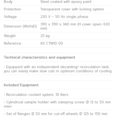
Body
Steel coated with epoxy paint
Protection
Transparent cover with locking system
Voltage
230 V – 50 Hz single phase
390 x 390 x 340 mm (H cover open: 630
Dimension (WxHxD)
mm)
Weight
25 kg
Reference
60 CTM10 00
Technical characteristics and equipment
• Equipped with an independent decanting/ recirculation tank,
you can easily make slow cuts in optimum conditions of cooling.
Included Equipment
• Recirculation coolant system, 10 liters
• Cylindrical sample holder with clamping screw: Ø 12 to 50 mm
maxi
• Set of flanges Ø 50 mm for cut-off wheels Ø 125 to 150 mm