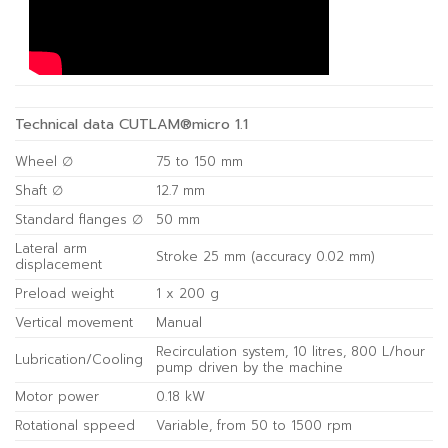
Technical data CUTLAM®micro 1.1
Wheel ∅
75 to 150 mm
Shaft ∅
12.7 mm
Standard flanges ∅
50 mm
Lateral arm
Stroke 25 mm (accuracy 0.02 mm)
displacement
Preload weight
1 x 200 g
Vertical movement
Manual
Recirculation system, 10 litres, 800 L/hour
Lubrication/Cooling
pump driven by the machine
Motor power
0.18 kW
Rotational sppeed
Variable, from 50 to 1500 rpm