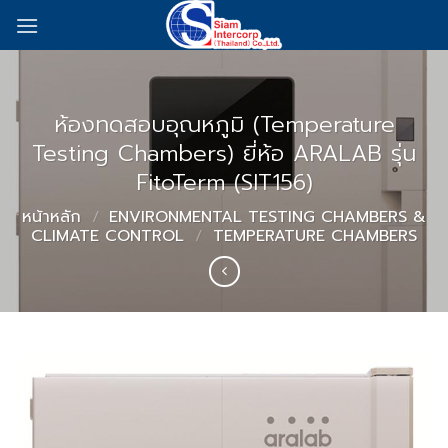
Skip
to
content
ห้องทดสอบอุณหภูมิ (Temperature
Testing Chambers) ยี่ห้อ ARALAB รุ่น
FitoTerm (SIT156)
หน้าหลัก
/
ENVIRONMENTAL TESTING CHAMBERS &
CLIMATE CONTROL
/
TEMPERATURE CHAMBERS