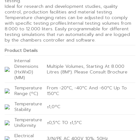
testing.
Ideal for research and development studies, quality
control, production facilities and material testing.
Temperature changing rates can be adjusted to comply
with specific testing profiles.Internal testing volumes from
8.000 to 12.000 liters. Easily programmable for different
testing simulations that run automatically and are logged
by the chambers controller and software.
Product Details
Internal
Dimensions
Multiple Volumes, Starting At 8.000
(HxWxD)
Litres (8M³). Please Consult Brochure
(MM)
Temperature
From -20°C, -40°C And -60°C Up To
Range (ºC)
150°C
Temperature
±1,0ºC
Stability
Temperature
±0,5°C TO ±1,5°C
Uniformity
Electrical
3/N/PE AC 400V 10%; 50Hz