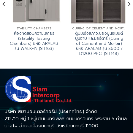
STABILITY CHAMBERS
CURING OF CEMENT AND MORTAR
ห้องทดสอบความเสถียร
ตู้บ่มเร่งสภาวะของปูนซิเมนต์
(Stability Testing
ปูนฉาบ และมอร์ตาร์ (Curing
Chambers) ยี่ห้อ ARALAB
of Cement and Mortar)
รุ่น WALK-IN (SIT163)
ยี่ห้อ ARALAB รุ่น S600 /
D1200 PHCI (SIT148)
บริษัท สยามอินเตอร์คอร์ป (ประเทศไทย) จำกัด
212/10 หมู่ 1 หมู่บ้านนนทรีเพลส ถนนนครอินทร์-พระราม 5 ตำบล
บางไผ่ อำเภอเมืองนนทบุรี จังหวัดนนทบุรี 11000