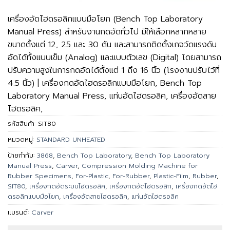
เครื่องอัดไฮดรอลิกแบบมือโยก (Bench Top Laboratory
Manual Press) สำหรับงานกดอัดทั่วไป มีให้เลือกหลากหลาย
ขนาดตั้งแต่ 12, 25 และ 30 ตัน และสามารถติดตั้งเกจวัดแรงดัน
อัดได้ทั้งแบบเข็ม (Analog) และแบบตัวเลข (Digital) โดยสามารถ
ปรับความสูงในการกดอัดได้ตั้งแต่ 1 ถึง 16 นิ้ว (โรงงานปรับไว้ที่
4.5 นิ้ว) | เครื่องกดอัดไฮดรอลิกแบบมือโยก, Bench Top
Laboratory Manual Press, แท่นอัดไฮดรอลิค, เครื่องอัดสาย
ไฮดรอลิค,
รหัสสินค้า:
SIT80
หมวดหมู่:
STANDARD UNHEATED
ป้ายกำกับ:
3868
,
Bench Top Laboratory
,
Bench Top Laboratory
Manual Press
,
Carver
,
Compression Molding Machine for
Rubber Specimens
,
For-Plastic
,
For-Rubber
,
Plastic-Film
,
Rubber
,
SIT80
,
เครื่องกดอัดระบบไฮดรอลิค
,
เครื่องกดอัดไฮดรอลิก
,
เครื่องกดอัดไฮ
ดรอลิกแบบมือโยก
,
เครื่องอัดสายไฮดรอลิค
,
แท่นอัดไฮดรอลิค
แบรนด์:
Carver