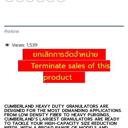
คำอธิบาย
Views:
1,539
ยกเลิกการจัดจำหน่าย
Terminate sales of this
product
CUMBERLAND HEAVY DUTY GRANULATORS ARE
DESIGNED FOR THE MOST DEMANDING APPLICATIONS.
FROM LOW DENSITY FIBER TO HEAVY PURGINGS,
CUMBERLAND’S LARGEST GRANULATORS ARE READY
TO TACKLE YOUR HIGH-CAPACITY SIZE REDUCTION
NEEDS. WITH A BROAD RANGE OF MODELS AND