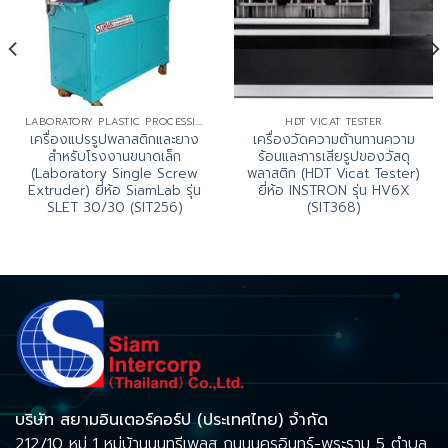
LABORATORY PLASTIC PROCESSING MACHINE
HDT VICAT TESTER
เครื่องแปรรูปพลาสติกและยาง
เครื่องวัดความต้านทานความ
สำหรับโรงงานขนาดเล็ก
ร้อนและการเสียรูปของวัสดุ
(Laboratory Single Screw
พลาสติก (HDT Vicat Tester)
Extruder) ยี่ห้อ SiamLab รุ่น
ยี่ห้อ INSTRON รุ่น HV6X
SLET 30/30 (SIT256)
(SIT368)
บริษัท สยามอินเตอร์คอร์ป (ประเทศไทย) จำกัด
212/10 หมู่ 1 หมู่บ้านนนทรีเพลส ถนนนครอินทร์-พระราม 5 ตำบล