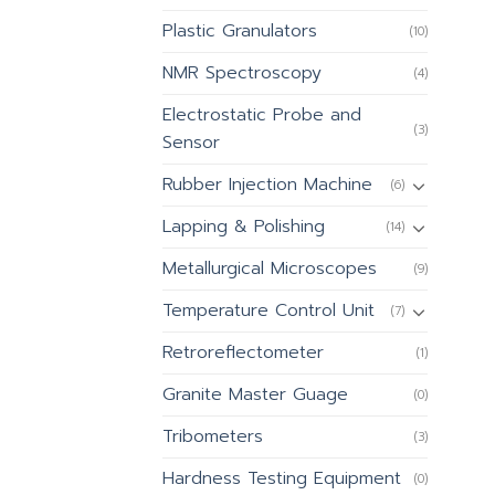
Plastic Granulators
(10)
NMR Spectroscopy
(4)
Electrostatic Probe and
(3)
Sensor
Rubber Injection Machine
(6)
Lapping & Polishing
(14)
Metallurgical Microscopes
(9)
Temperature Control Unit
(7)
Retroreflectometer
(1)
Granite Master Guage
(0)
Tribometers
(3)
Hardness Testing Equipment
(0)