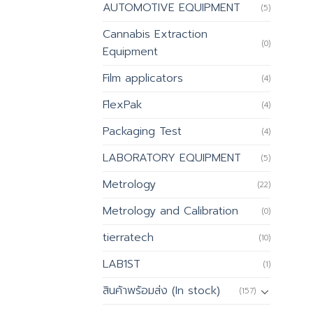
AUTOMOTIVE EQUIPMENT
(5)
Cannabis Extraction
(0)
Equipment
Film applicators
(4)
FlexPak
(4)
Packaging Test
(4)
LABORATORY EQUIPMENT
(5)
Metrology
(22)
Metrology and Calibration
(0)
tierratech
(10)
LAB1ST
(1)
สินค้าพร้อมส่ง (In stock)
(157)