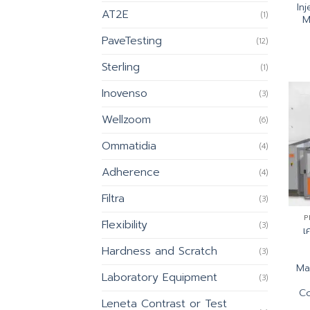
Inj
AT2E
(1)
M
PaveTesting
(12)
Sterling
(1)
Inovenso
(3)
Wellzoom
(6)
Ommatidia
(4)
Adherence
(4)
Filtra
(3)
P
Flexibility
(3)
เ
Hardness and Scratch
(3)
Ma
Laboratory Equipment
(3)
Co
Leneta Contrast or Test