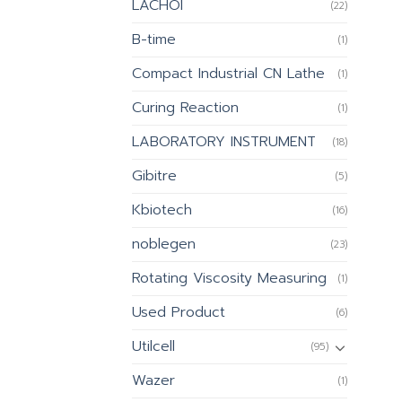
LACHOI
(22)
B-time
(1)
Compact Industrial CN Lathe
(1)
Curing Reaction
(1)
LABORATORY INSTRUMENT
(18)
Gibitre
(5)
Kbiotech
(16)
noblegen
(23)
Rotating Viscosity Measuring
(1)
Used Product
(6)
Utilcell
(95)
Wazer
(1)