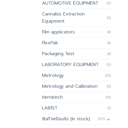
AUTOMOTIVE EQUIPMENT
(5)
Cannabis Extraction
(0)
Equipment
Film applicators
(4)
FlexPak
(4)
Packaging Test
(4)
LABORATORY EQUIPMENT
(5)
Metrology
(22)
Metrology and Calibration
(0)
tierratech
(10)
LAB1ST
(1)
สินค้าพร้อมส่ง (In stock)
(157)