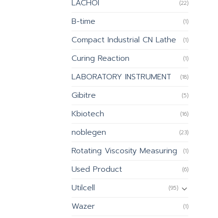
LACHOI
(22)
B-time
(1)
Compact Industrial CN Lathe
(1)
Curing Reaction
(1)
LABORATORY INSTRUMENT
(18)
Gibitre
(5)
Kbiotech
(16)
noblegen
(23)
Rotating Viscosity Measuring
(1)
Used Product
(6)
Utilcell
(95)
Wazer
(1)