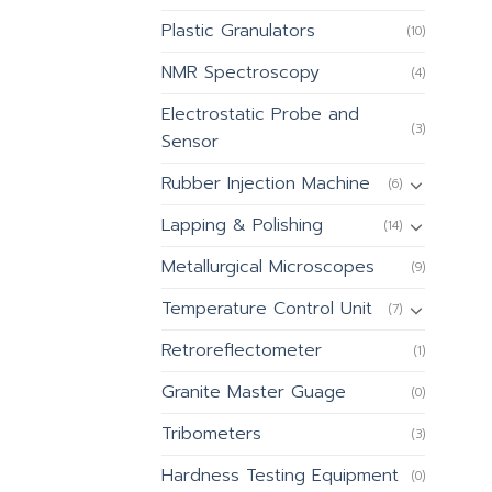
Plastic Granulators
(10)
NMR Spectroscopy
(4)
Electrostatic Probe and
(3)
Sensor
Rubber Injection Machine
(6)
Lapping & Polishing
(14)
Metallurgical Microscopes
(9)
Temperature Control Unit
(7)
Retroreflectometer
(1)
Granite Master Guage
(0)
Tribometers
(3)
Hardness Testing Equipment
(0)