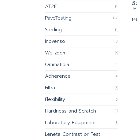
เร
AT2E
(1)
H
PaveTesting
(12)
PR
Sterling
(1)
Inovenso
(3)
Wellzoom
(6)
Ommatidia
(4)
Adherence
(4)
Filtra
(3)
Flexibility
(3)
Hardness and Scratch
(3)
Laboratory Equipment
(3)
Leneta Contrast or Test