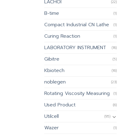
LACHOI
(22)
B-time
(1)
Compact Industrial CN Lathe
(1)
Curing Reaction
(1)
LABORATORY INSTRUMENT
(18)
Gibitre
(5)
Kbiotech
(16)
noblegen
(23)
Rotating Viscosity Measuring
(1)
Used Product
(6)
Utilcell
(95)
Wazer
(1)