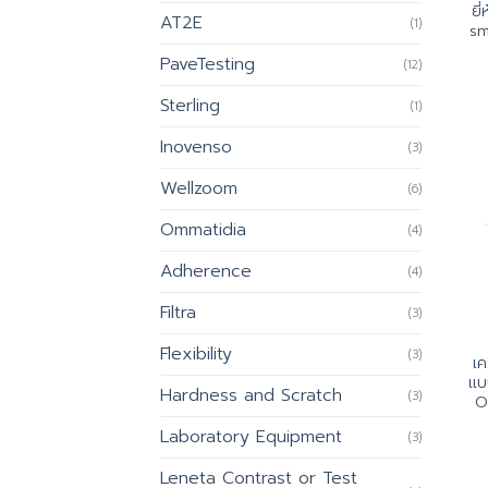
ยี
AT2E
(1)
sm
PaveTesting
(12)
Sterling
(1)
Inovenso
(3)
Wellzoom
(6)
Ommatidia
(4)
Adherence
(4)
Filtra
(3)
Flexibility
(3)
เค
แบบ
Hardness and Scratch
(3)
O
Laboratory Equipment
(3)
Leneta Contrast or Test