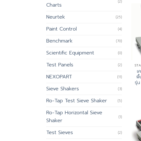
(2)
Charts
Neurtek
(25)
Paint Control
(4)
Benchmark
(70)
Scientific Equipment
(0)
Test Panels
(2)
เค
NEXOPART
พื
(11)
รุ่
Sieve Shakers
(3)
Ro-Tap Test Sieve Shaker
(5)
Ro-Tap Horizontal Sieve
(1)
Shaker
Test Sieves
(2)