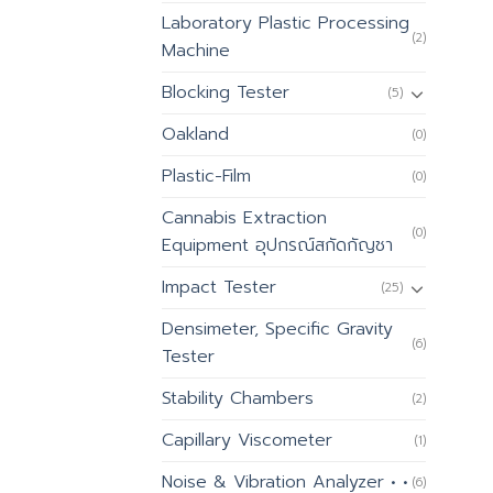
Laboratory Plastic Processing
(2)
Machine
Blocking Tester
(5)
Oakland
(0)
Plastic-Film
(0)
Cannabis Extraction
(0)
Equipment อุปกรณ์สกัดกัญชา
Impact Tester
(25)
Densimeter, Specific Gravity
(6)
Tester
Stability Chambers
(2)
Capillary Viscometer
(1)
Noise & Vibration Analyzer • •
(6)