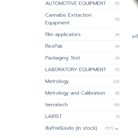
AUTOMOTIVE EQUIPMENT
(5)
Cannabis Extraction
(0)
Equipment
Film applicators
(4)
เคร
FlexPak
(4)
Packaging Test
(4)
LABORATORY EQUIPMENT
(5)
Metrology
(22)
Metrology and Calibration
(0)
tierratech
(10)
LAB1ST
(1)
สินค้าพร้อมส่ง (In stock)
(157)