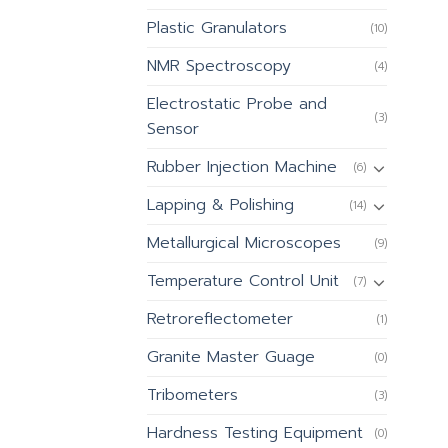
Plastic Granulators
(10)
NMR Spectroscopy
(4)
Electrostatic Probe and
(3)
Sensor
Rubber Injection Machine
(6)
Lapping & Polishing
(14)
Metallurgical Microscopes
(9)
Temperature Control Unit
(7)
Retroreflectometer
(1)
Granite Master Guage
(0)
Tribometers
(3)
Hardness Testing Equipment
(0)