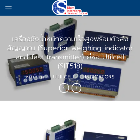
Skip
to
content
เครื่องชั่งน้ำหนักความเร็วสูงพร้อมตัวส่ง
สัญญาณ (Superior weighing indicator
and fast transmitter) ยี่ห้อ Utilcell
(SIT518)
หน้าหลัก
/
UTILCELL
/
INDICATORS