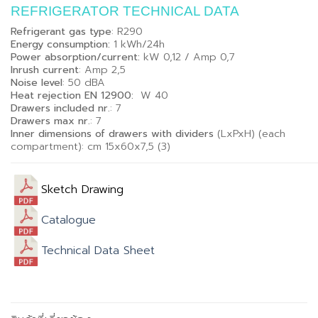
REFRIGERATOR TECHNICAL DATA
Refrigerant gas type
: R290
Energy consumption:
1 kWh/24h
Power absorption/current:
kW 0,12 / Amp 0,7
Inrush current
: Amp 2,5
Noise level
: 50 dBA
Heat rejection EN 12900:
W 40
Drawers included nr.
: 7
Drawers max nr.
: 7
Inner dimensions of drawers with dividers
(LxPxH) (each
compartment): cm 15x60x7,5 (3)
Sketch Drawing
Catalogue
Technical Data Sheet