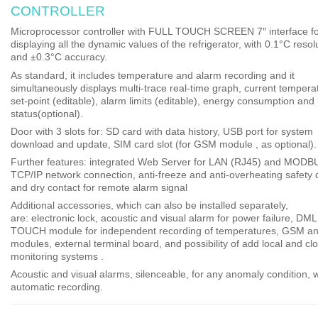
CONTROLLER
Microprocessor controller with
FULL TOUCH SCREEN 7″ interface
f
displaying all the dynamic values of the refrigerator, with 0.1°C resol
and ±0.3°C accuracy.
As standard, it includes temperature and alarm recording and it
simultaneously displays
multi-trace real-time graph
, current tempera
set-point (editable), alarm limits (editable), energy consumption and 
status(optional).
Door with 3 slots for:
SD card with data history,
USB port for system
download and update, SIM card slot (for GSM module , as optional).
Further features: integrated Web Server for LAN (RJ45) and MODB
TCP/IP network connection, anti-freeze and anti-overheating safety 
and dry contact for remote alarm signal
Additional accessories, which can also be installed separately,
are:
electronic lock
, acoustic and visual alarm for power failure,
DML
TOUCH module
for independent recording of temperatures, GSM an
modules, external terminal board, and possibility of add
local and cl
monitoring systems
.
Acoustic and visual alarms, silenceable, for any anomaly condition, w
automatic recording.