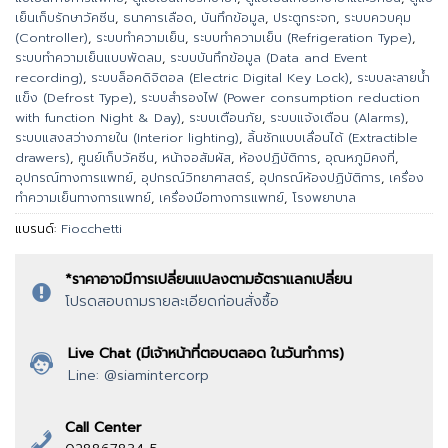
เย็นเก็บรักษาวัคซีน
,
ธนาคารเลือด
,
บันทึกข้อมูล
,
ประตูกระจก
,
ระบบควบคุม
(Controller)
,
ระบบทำความเย็น
,
ระบบทำความเย็น (Refrigeration Type)
,
ระบบทำความเย็นแบบพัดลม
,
ระบบบันทึกข้อมูล (Data and Event
recording)
,
ระบบล็อคดิจิตอล (Electric Digital Key Lock)
,
ระบบละลายน้ำ
แข็ง (Defrost Type)
,
ระบบสำรองไฟ (Power consumption reduction
with function Night & Day)
,
ระบบเตือนภัย
,
ระบบแจ้งเตือน (Alarms)
,
ระบบแสงสว่างภายใน (Interior lighting)
,
ลิ้นชักแบบเลื่อนได้ (Extractible
drawers)
,
ศูนย์เก็บวัคซีน
,
หน้าจอสัมผัส
,
ห้องปฏิบัติการ
,
อุณหภูมิคงที่
,
อุปกรณ์ทางการแพทย์
,
อุปกรณ์วิทยาศาสตร์
,
อุปกรณ์ห้องปฏิบัติการ
,
เครื่อง
ทำความเย็นทางการแพทย์
,
เครื่องมือทางการแพทย์
,
โรงพยาบาล
แบรนด์:
Fiocchetti
*ราคาอาจมีการเปลี่ยนแปลงตามอัตราแลกเปลี่ยน
โปรดสอบถามรายละเอียดก่อนสั่งซื้อ
Live Chat (มีเจ้าหน้าที่ตอบตลอด ในวันทำการ)
Line: @siamintercorp
Call Center