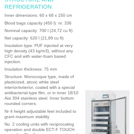
REFRIGERATION
Inner dimensions
: 60 x 68 x 150 cm
Blood bags capacity (450 l)
: nr. 336
Nominal capacity
: 700 l (24,72 cu ft)
Net capacity
: 620 l (21,89 cu ft)
Insulation type
: PUF injected at very
high density (43 kg/m3), without any
CFC and with water-foam based
injection.
Insulation thickness
: 75 mm
Structure:
Monocoque type, made of
plasticized, atoxic white steel
interior/exterior, coated with a special
antibacterial-type film, or in inner 18/10
Aisi 304 stainless steel. Inner bottom
rounded corners.
Nr 4 height adjustable feet
included to
grant maximum stability
No. 2 cooling units with reciprocating
operation and double ECT-F TOUCH