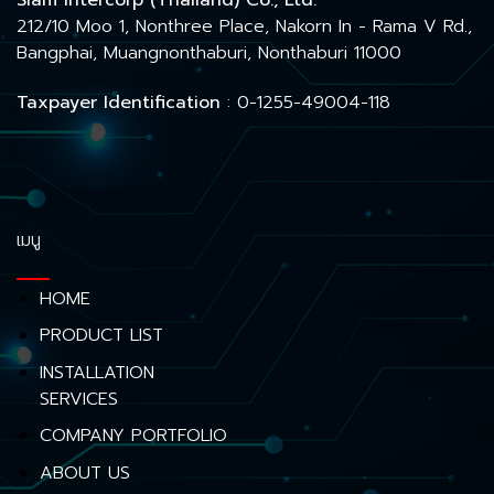
Siam Intercorp (Thailand) Co., Ltd.
212/10 Moo 1, Nonthree Place, Nakorn In - Rama V Rd.,
Bangphai, Muangnonthaburi, Nonthaburi 11000
Taxpayer Identification
: 0-1255-49004-118
เมนู
HOME
PRODUCT LIST
INSTALLATION
SERVICES
COMPANY PORTFOLIO
ABOUT US