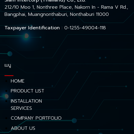
Siam Intercorp (Thailand) Co., Ltd.
212/10 Moo 1, Nonthree Place, Nakorn In - Rama V Rd.,
Bangphai, Muangnonthaburi, Nonthaburi 11000
Taxpayer Identification
: 0-1255-49004-118
เมนู
HOME
PRODUCT LIST
INSTALLATION
SERVICES
COMPANY PORTFOLIO
ABOUT US