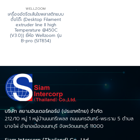
WELLZOOM
เครื่องอัดรีดเส้นใยพลาสติกแบบ
ตั้งโต๊ะ (Desktop Filament
extruder line II high
Temperature @450C
(V3.0)) ยี่ห้อ Wellzoom รุ่น
B-pro (SIT854)
บริษัท สยามอินเตอร์คอร์ป (ประเทศไทย) จำกัด
212/10 หมู่ 1 หมู่บ้านนนทรีเพลส ถนนนครอินทร์-พระราม 5 ตำบล
บางไผ่ อำเภอเมืองนนทบุรี จังหวัดนนทบุรี 11000