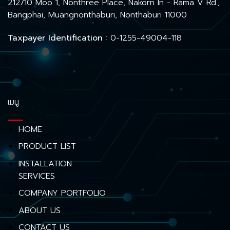
212/10 Moo 1, Nonthree Place, Nakorn In - Rama V Rd.,
Bangphai, Muangnonthaburi, Nonthaburi 11000
Taxpayer Identification
: 0-1255-49004-118
เมนู
HOME
PRODUCT LIST
INSTALLATION
SERVICES
COMPANY PORTFOLIO
ABOUT US
CONTACT US