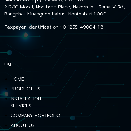
Siam Intercorp (Thailand) Co., Ltd.
212/10 Moo 1, Nonthree Place, Nakorn In - Rama V Rd.,
Bangphai, Muangnonthaburi, Nonthaburi 11000
Taxpayer Identification
: 0-1255-49004-118
เมนู
HOME
PRODUCT LIST
INSTALLATION
SERVICES
COMPANY PORTFOLIO
ABOUT US