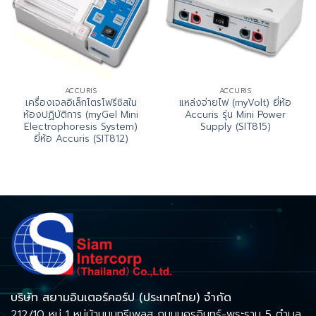
ACCURIS
ACCURIS
เครื่องเจลอิเล็กโตรโฟรีซิสใน
แหล่งจ่ายไฟ (myVolt) ยี่ห้อ
ห้องปฏิบัติการ (myGel Mini
Accuris รุ่น Mini Power
Electrophoresis System)
Supply (SIT815)
ยี่ห้อ Accuris (SIT812)
บริษัท สยามอินเตอร์คอร์ป (ประเทศไทย) จำกัด
212/10 หมู่ 1 หมู่บ้านนนทรีเพลส ถนนนครอินทร์-พระราม 5 ตำบล