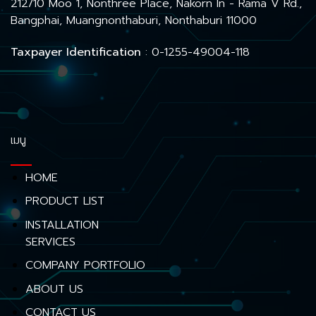
212/10 Moo 1, Nonthree Place, Nakorn In - Rama V Rd.,
Bangphai, Muangnonthaburi, Nonthaburi 11000
Taxpayer Identification
: 0-1255-49004-118
เมนู
HOME
PRODUCT LIST
INSTALLATION
SERVICES
COMPANY PORTFOLIO
ABOUT US
CONTACT US