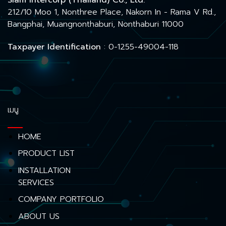
Siam Intercorp (Thailand) Co., Ltd.
212/10 Moo 1, Nonthree Place, Nakorn In - Rama V Rd.,
Bangphai, Muangnonthaburi, Nonthaburi 11000
Taxpayer Identification
: 0-1255-49004-118
เมนู
HOME
PRODUCT LIST
INSTALLATION
SERVICES
COMPANY PORTFOLIO
ABOUT US