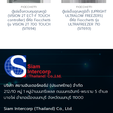
FIOCCHETTI
FIOCCHETTI
ตู้แช่แข็งควบคุมอุณหภูมิ
ตู้แช่แข็งอุณหภูมิต่ำ (UPRIGHT
(VISION 2T ECT-F TOUCH
ULTRALOW FREEZERS)
controller) ยี่ห้อ Fiocchetti
ยี่ห้อ Fiocchetti รุ่น
รุ่น VISION 2T 700 TOUCH
ULTRAFREEZER 710
(SIT694)
(SIT693)
บริษัท สยามอินเตอร์คอร์ป (ประเทศไทย) จำกัด
212/10 หมู่ 1 หมู่บ้านนนทรีเพลส ถนนนครอินทร์-พระราม 5 ตำบล
บางไผ่ อำเภอเมืองนนทบุรี จังหวัดนนทบุรี 11000
Siam Intercorp (Thailand) Co., Ltd.