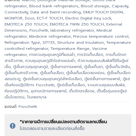
refrigerator
,
Blood bank refrigerators
,
Blood storage
,
Capacity
,
Connectivity
,
Data and Event recording
,
DMLP TOUCH DIGITAL
MONITOR
,
Door
,
ECT-F TOUCH
,
Electric Digital Key Lock
,
EMOTECA 250 TOUCH
,
EMOTECA TWIN 250 TOUCH
,
External
Dimensions
,
Fiocchetti
,
laboratory refrigerator
,
Medical
refrigerator
,
Medicine refrigerator
,
Precise temperature control
,
Refrigeration Type
,
SIT735
,
Structure and Insulation
,
Temperature
controlled refrigerator
,
Temperature Range
,
Vaccine
refrigerator
,
การควบคุมอุณหภูมิที่แม่นยำ
,
การจัดเก็บเลือด
,
การเก็บรักษา
สารชีวภาพ
,
ควบคุมอุณหภูมิได้อย่างแม่นยำ
,
ตัวควบคุมแบบสัมผัสที่ใช้ในตู้แช่
เย็น
,
ตู้เย็นควบคุมอุณหภูมิ
,
ตู้เย็นทางการแพทย์
,
ตู้เย็นเก็บยา
,
ตู้เย็นเก็บวัคซีน
,
ตู้เย็นเก็บสารชีวภาพ
,
ตู้เย็นเก็บเลือด
,
ตู้เย็นเก็บเลือดสองช่อง
,
ตู้เย็นเก็บเลือด
สองประตู
,
ตู้แช่เย็นควบคุมอุณหภูมิสำหรับเลือด
,
ตู้แช่เย็นทางการแพทย์
,
ตู้แช่
เย็นห้องปฏิบัติการ Fiocchetti
,
ตู้แช่เย็นเก็บเลือด
,
ระบบควบคุมแบบสัมผัส
,
ห้องปฏิบัติการ
,
อุปกรณ์ทางการแพทย์
,
เก็บรักษาเลือดแ
,
เป็นชื่อรุ่นของตู้แช่
เย็นโดยตรง
,
โรงพยาบาล
แบรนด์:
Fiocchetti
*ราคาอาจมีการเปลี่ยนแปลงตามอัตราแลกเปลี่ยน
โปรดสอบถามรายละเอียดก่อนสั่งซื้อ