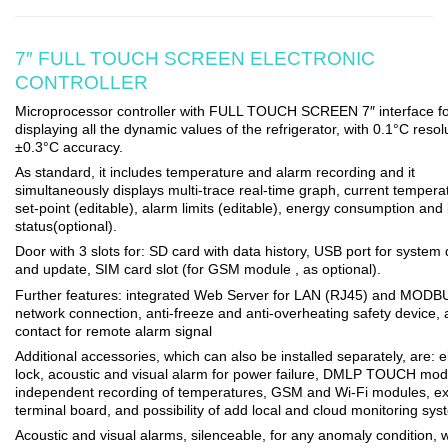
7″ FULL TOUCH SCREEN ELECTRONIC
CONTROLLER
Microprocessor controller with
FULL TOUCH SCREEN 7″ interface
f
displaying all the dynamic values of the refrigerator, with 0.1°C reso
±0.3°C accuracy.
As standard, it includes temperature and alarm recording and it
simultaneously displays
multi-trace real-time graph
, current tempera
set-point (editable), alarm limits (editable), energy consumption and 
status(optional).
Door with 3 slots for:
SD card with data history,
USB port for system
and update, SIM card slot (for GSM module , as optional).
Further features: integrated Web Server for LAN (RJ45) and MOD
network connection, anti-freeze and anti-overheating safety device, 
contact for remote alarm signal
Additional accessories, which can also be installed separately, are:
e
lock
, acoustic and visual alarm for power failure,
DMLP TOUCH mod
independent recording of temperatures, GSM and Wi-Fi modules, ex
terminal board, and possibility of add
local and cloud monitoring sy
Acoustic and visual alarms, silenceable, for any anomaly condition, w