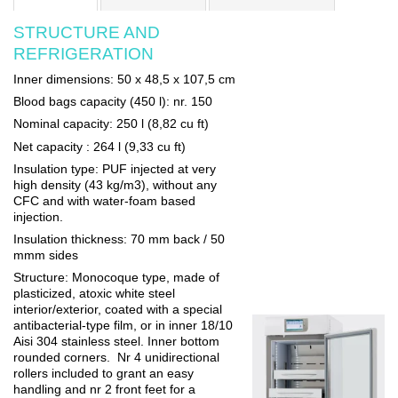
STRUCTURE AND
REFRIGERATION
Inner dimensions
: 50 x 48,5 x 107,5 cm
Blood bags capacity (450 l)
: nr. 150
Nominal capacity
: 250 l (8,82 cu ft)
Net capacity
: 264 l (9,33 cu ft)
Insulation type
: PUF injected at very
high density (43 kg/m3), without any
CFC and with water-foam based
injection.
Insulation thickness
: 70 mm back / 50
mmm sides
Structure:
Monocoque type, made of
plasticized, atoxic white steel
interior/exterior, coated with a special
antibacterial-type film, or in inner 18/10
Aisi 304 stainless steel. Inner bottom
rounded corners.
Nr 4 unidirectional
rollers
included to grant an easy
handling and nr 2 front feet for a