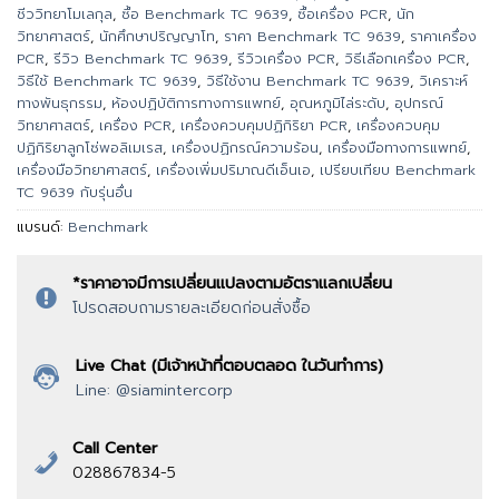
ชีววิทยาโมเลกุล
,
ซื้อ Benchmark TC 9639
,
ซื้อเครื่อง PCR
,
นัก
วิทยาศาสตร์
,
นักศึกษาปริญญาโท
,
ราคา Benchmark TC 9639
,
ราคาเครื่อง
PCR
,
รีวิว Benchmark TC 9639
,
รีวิวเครื่อง PCR
,
วิธีเลือกเครื่อง PCR
,
วิธีใช้ Benchmark TC 9639
,
วิธีใช้งาน Benchmark TC 9639
,
วิเคราะห์
ทางพันธุกรรม
,
ห้องปฏิบัติการทางการแพทย์
,
อุณหภูมิไล่ระดับ
,
อุปกรณ์
วิทยาศาสตร์
,
เครื่อง PCR
,
เครื่องควบคุมปฏิกิริยา PCR
,
เครื่องควบคุม
ปฏิกิริยาลูกโซ่พอลิเมเรส
,
เครื่องปฏิกรณ์ความร้อน
,
เครื่องมือทางการแพทย์
,
เครื่องมือวิทยาศาสตร์
,
เครื่องเพิ่มปริมาณดีเอ็นเอ
,
เปรียบเทียบ Benchmark
TC 9639 กับรุ่นอื่น
แบรนด์:
Benchmark
*ราคาอาจมีการเปลี่ยนแปลงตามอัตราแลกเปลี่ยน
โปรดสอบถามรายละเอียดก่อนสั่งซื้อ
Live Chat (มีเจ้าหน้าที่ตอบตลอด ในวันทำการ)
Line: @siamintercorp
Call Center
028867834-5