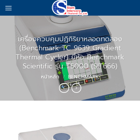
Skip
to
content
เครื่องควบคุมปฏิกิริยาหลอดทดลอง
(Benchmark TC 9639 Gradient
Thermal Cycler) ยี่ห้อ Benchmark
Scientific รุ่น T5000 (SIT666)
หน้าหลัก
/
BENCHMARK