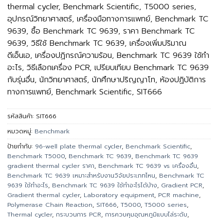
thermal cycler, Benchmark Scientific, T5000 series,
อุปกรณ์วิทยาศาสตร์, เครื่องมือทางการแพทย์, Benchmark TC
9639, ซื้อ Benchmark TC 9639, ราคา Benchmark TC
9639, วิธีใช้ Benchmark TC 9639, เครื่องเพิ่มปริมาณ
ดีเอ็นเอ, เครื่องปฏิกรณ์ความร้อน, Benchmark TC 9639 ใช้ทำ
อะไร, วิธีเลือกเครื่อง PCR, เปรียบเทียบ Benchmark TC 9639
กับรุ่นอื่น, นักวิทยาศาสตร์, นักศึกษาปริญญาโท, ห้องปฏิบัติการ
ทางการแพทย์, Benchmark Scientific, SIT666
รหัสสินค้า:
SIT666
หมวดหมู่:
Benchmark
ป้ายกำกับ:
96-well plate thermal cycler
,
Benchmark Scientific
,
Benchmark T5000
,
Benchmark TC 9639
,
Benchmark TC 9639
gradient thermal cycler ราคา
,
Benchmark TC 9639 vs เครื่องอื่น
,
Benchmark TC 9639 เหมาะสำหรับงานวิจัยประเภทไหน
,
Benchmark TC
9639 ใช้ทำอะไร
,
Benchmark TC 9639 ใช้ทำอะไรได้บ้าง
,
Gradient PCR
,
Gradient thermal cycler
,
Laboratory equipment
,
PCR machine
,
Polymerase Chain Reaction
,
SIT666
,
T5000
,
T5000 series
,
Thermal cycler
,
กระบวนการ PCR
,
การควบคุมอุณหภูมิแบบไล่ระดับ
,