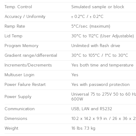
Temp. Control
Simulated sample or block
Accuracy / Uniformity
± 0.2°C / ± 0.2°C
Ramp Rate
5°C/sec. (maximum)
Lid Temp
30°C to 112°C (User Adjustable)
Program Memory
Unilmited with flash drive
Gradient range/differential
30°C to 105°C / 1°C to 30°C
Increments/Decrements
Yes both time and temperature
Multiuser Login
Yes
Power Failure Restart
Yes with password protection
Universal 75 to 275V 50 to 60 Hz
Power Supply
600W
Communication
USB; LAN and RS232
Dimensions
10.2 x 14.2 x 9.9 in. / 26 x 36 x 
Weight
16 lbs 7.3 kg