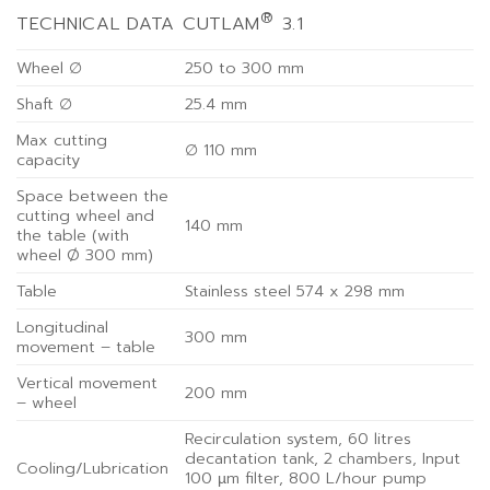
®
TECHNICAL DATA CUTLAM
3.1
Wheel ∅
250 to 300 mm
Shaft ∅
25.4 mm
Max cutting
∅ 110 mm
capacity
Space between the
cutting wheel and
140 mm
the table (with
wheel Ø 300 mm)
Table
Stainless steel 574 x 298 mm
Longitudinal
300 mm
movement – table
Vertical movement
200 mm
– wheel
Recirculation system, 60 litres
decantation tank, 2 chambers, Input
Cooling/Lubrication
100 µm filter, 800 L/hour pump