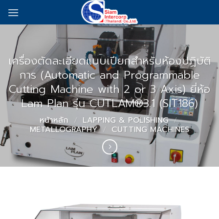
Skip
to
content
เครื่องตัดละเอียดแบบเปียกสำหรับห้องปฏิบัติ
การ (Automatic and Programmable
Cutting Machine with 2 or 3 Axis) ยี่ห้อ
Lam Plan รุ่น CUTLAM®3.1 (SIT186)
หน้าหลัก
/
LAPPING & POLISHING
/
METALLOGRAPHY
/
CUTTING MACHINES