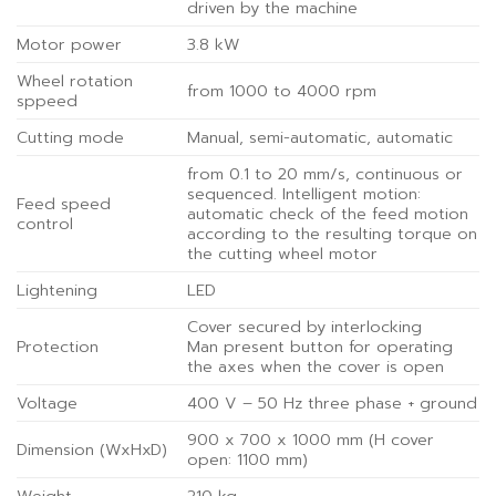
driven by the machine
Motor power
3.8 kW
Wheel rotation
from 1000 to 4000 rpm
sppeed
Cutting mode
Manual, semi-automatic, automatic
from 0.1 to 20 mm/s, continuous or
sequenced. Intelligent motion:
Feed speed
automatic check of the feed motion
control
according to the resulting torque on
the cutting wheel motor
Lightening
LED
Cover secured by interlocking
Protection
Man present button for operating
the axes when the cover is open
Voltage
400 V – 50 Hz three phase + ground
900 x 700 x 1000 mm (H cover
Dimension (WxHxD)
open: 1100 mm)
Weight
210 kg