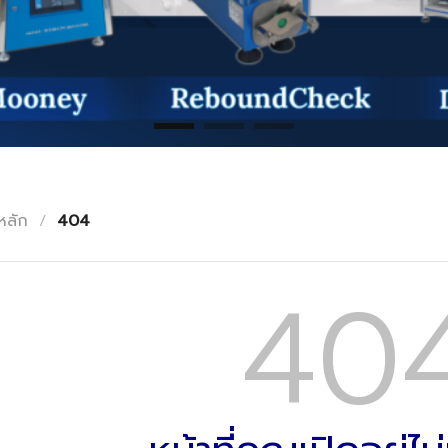
หลัก
/
404
40