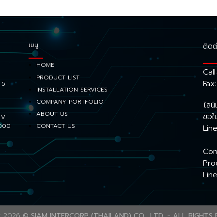
เมนู
ติดต
HOME
Call
PRODUCT LIST
Fax
 5
INSTALLATION SERVICES
COMPANY PORTFOLIO
ไลน
ABOUT US
ขอใ
 V
1000
CONTACT US
Lin
Com
Pro
Lin
t 2026 ©
SIAM INTERCORP (THAILAND) CO., LTD. - ALL RIGHTS 