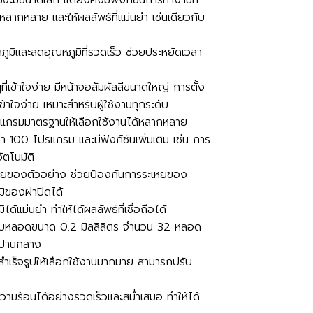
ม้จะมีขนาดเล็ก แต่ยังคงมีฟังก์ชันการทำงานที่
ลากหลาย และให้ผลลัพธ์ที่แม่นยำ เช่นเดียวกับ
ภูมิและลดอุณหภูมิที่รวดเร็ว ช่วยประหยัดเวลา
ูที่เข้าใจง่าย มีหน้าจอสัมผัสสีขนาดใหญ่ การตั้ง
าใจง่าย เหมาะสำหรับผู้ใช้งานทุกระดับ
โปรแกรมมาตรฐานให้เลือกใช้งานได้หลากหลาย
 100 โปรแกรม และมีฟังก์ชันเพิ่มเติม เช่น การ
ัตโนมัติ
ะเหยของตัวอย่าง ช่วยป้องกันการระเหยของ
มิของฝาปิดได้
้แม่นยำ ทำให้ได้ผลลัพธ์ที่เชื่อถือได้
บหลอดขนาด 0.2 มิลลิลิตร จำนวน 32 หลอด
ณปานกลาง
ำเร็จรูปให้เลือกใช้งานมากมาย สามารถปรับ
ามร้อนได้อย่างรวดเร็วและสม่ำเสมอ ทำให้ได้