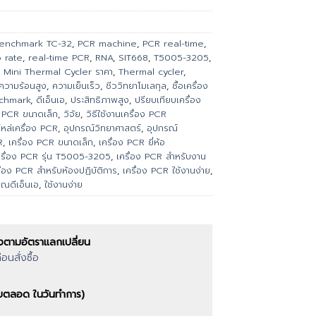
enchmark TC-32
,
PCR machine
,
PCR real-time
,
 rate
,
real-time PCR
,
RNA
,
SIT668
,
T5005-3205
,
 Mini Thermal Cycler ราคา
,
Thermal cycler
,
ความร้อนสูง
,
ความเย็นเร็ว
,
ชีววิทยาโมเลกุล
,
ซื้อเครื่อง
enchmark
,
ดีเอ็นเอ
,
ประสิทธิภาพสูง
,
ปรียบเทียบเครื่อง
ง PCR ขนาดเล็ก
,
วิจัย
,
วิธีใช้งานเครื่อง PCR
ไหล่เครื่อง PCR
,
อุปกรณ์วิทยาศาสตร์
,
อุปกรณ์
R
,
เครื่อง PCR ขนาดเล็ก
,
เครื่อง PCR ยี่ห้อ
ครื่อง PCR รุ่น T5005-3205
,
เครื่อง PCR สำหรับงาน
ื่อง PCR สำหรับห้องปฏิบัติการ
,
เครื่อง PCR ใช้งานง่าย
,
มาณดีเอ็นเอ
,
ใช้งานง่าย
งตามอัตราแลกเปลี่ยน
นสั่งซื้อ
ตอบตลอด ในวันทำการ)