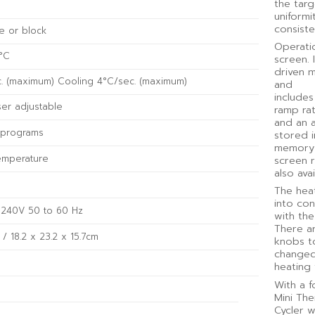
the tar
uniformi
consist
e or block
Operatio
5°C
screen. 
driven m
c. (maximum) Cooling 4°C/sec. (maximum)
and
include
ser adjustable
ramp rat
and an 
l programs
stored i
memory a
emperature
screen r
also ava
The heat
into con
o 240V 50 to 60 Hz
with th
There a
. / 18.2 x 23.2 x 15.7cm
knobs to
changed
heating 
With a f
Mini The
Cycler w