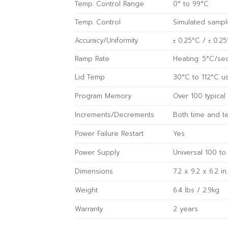
Temp. Control Range
0° to 99°C
Temp. Control
Simulated sampl
Accuracy/Uniformity
± 0.25°C / ± 0.2
Ramp Rate
Heating: 5°C/se
Lid Temp
30°C to 112°C u
Program Memory
Over 100 typica
Increments/Decrements
Both time and t
Power Failure Restart
Yes
Power Supply
Universal 100 t
Dimensions
7.2 x 9.2 x 6.2 in
Weight
6.4 lbs / 2.9kg
Warranty
2 years