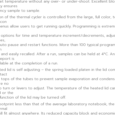
get temperature without any over- or under-shoot. Excellent bl
ty ensures
ency sample to sample.
n of the thermal cycler is controlled from the large, full color, 
Icon
enus allow users to get running quickly. Programming is extrem
s options for time and temperature increment/decrements, adju
es,
auto pause and restart functions. More than 100 typical progra
n
nd easily recalled. After a run, samples can be held at 4°C. An
eport is
ilable at the completion of a run.
ed lid is self adjusting – the spring loaded platen in the lid com
tact
e tops of the tubes to prevent sample evaporation and condens
re no
 turn or levers to adjust. The temperature of the heated lid ca
 or the
function of the lid may be turned off.
ootprint less than that of the average laboratory notebook, th
rmal
ill fit almost anywhere. Its reduced capacity block and economic