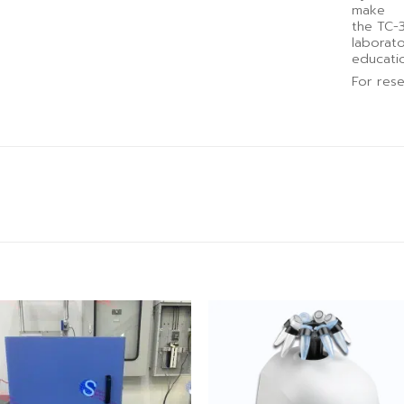
make
the TC-3
laborat
education
For rese