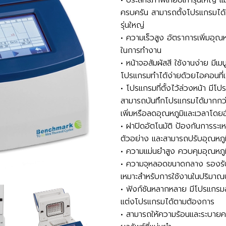
• ประสิทธิภาพเทียบเท่ารุ่นใหญ่ แ
ครบครัน สามารถตั้งโปรแกรมได้ห
รุ่นใหญ่
• ความเร็วสูง อัตราการเพิ่มอุณห
ในการทำงาน
• หน้าจอสัมผัสสี ใช้งานง่าย มีเมน
โปรแกรมทำได้ง่ายด้วยไอคอนที่เข้
• โปรแกรมที่ตั้งไว้ล่วงหน้า มี
สามารถบันทึกโปรแกรมได้มากกว่า
เพิ่มหรือลดอุณหภูมิและเวลาโดยอ
• ฝาปิดอัตโนมัติ ป้องกันการร
ตัวอย่าง และสามารถปรับอุณหภู
• ความแม่นยำสูง ควบคุมอุณหภูมิได
• ความจุหลอดขนาดกลาง รองรั
เหมาะสำหรับการใช้งานในปริมา
• ฟังก์ชันหลากหลาย มีโปรแกรมส
แต่งโปรแกรมได้ตามต้องการ
• สามารถให้ความร้อนและระบายคว