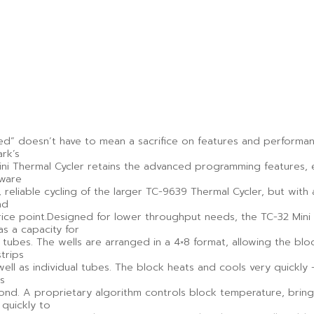
zed” doesn’t have to mean a sacrifice on features and performan
rk’s
ini Thermal Cycler retains the advanced programming features, 
tware
, reliable cycling of the larger TC-9639 Thermal Cycler, but with 
nd
rice point.Designed for lower throughput needs, the TC-32 Mini
as a capacity for
 tubes. The wells are arranged in a 4×8 format, allowing the blo
trips
well as individual tubes. The block heats and cools very quickly 
as
ond. A proprietary algorithm controls block temperature, bring
quickly to