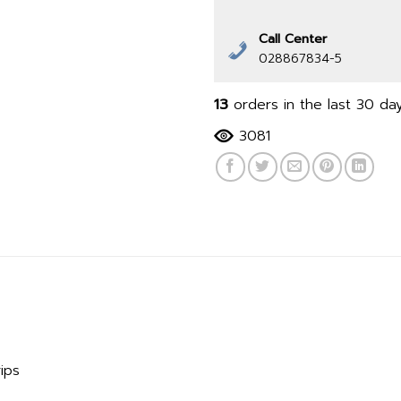
Call Center
028867834-5
13
orders in the last
30
day
3081
ips