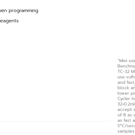
riven programming
reagents
“Mini si
Benchma
TC-32 M
use sof
and fast
block a
lower p
Cycler h
32×0.2ml
accept s
of 8 as 
as fast 
5°C/sec
samples 