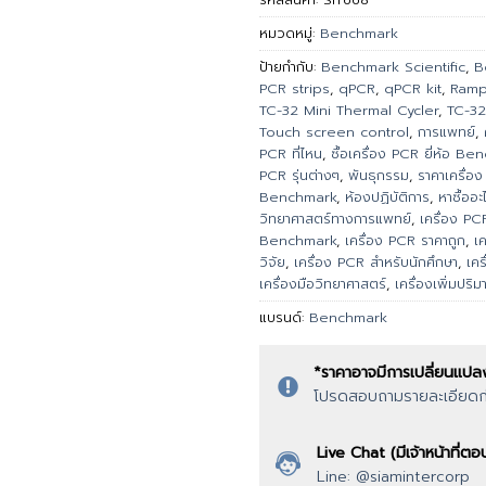
หมวดหมู่:
Benchmark
ป้ายกำกับ:
Benchmark Scientific
,
B
PCR strips
,
qPCR
,
qPCR kit
,
Ramp
TC-32 Mini Thermal Cycler
,
TC-32
Touch screen control
,
การแพทย์
,
PCR ที่ไหน
,
ซื้อเครื่อง PCR ยี่ห้อ B
PCR รุ่นต่างๆ
,
พันธุกรรม
,
ราคาเครื่อ
Benchmark
,
ห้องปฏิบัติการ
,
หาซื้ออะ
วิทยาศาสตร์ทางการแพทย์
,
เครื่อง PC
Benchmark
,
เครื่อง PCR ราคาถูก
,
เ
วิจัย
,
เครื่อง PCR สำหรับนักศึกษา
,
เคร
เครื่องมือวิทยาศาสตร์
,
เครื่องเพิ่มปริ
แบรนด์:
Benchmark
*ราคาอาจมีการเปลี่ยนแปล
โปรดสอบถามรายละเอียดก่อ
Live Chat (มีเจ้าหน้าที่
Line: @siamintercorp