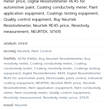
meter price, Digital Resistivitimeter RE45 for
automotive paint, Coating conductivity meter, Paint
application equipment, Coatings testing equipment,
Quality control equipment, Buy Neurtek
Resistivitimeter, Neurtek RE45 price, Resistivity
measurement, NEURTEK, SIT615
รหัสสินค้า:
SIT615
หมวดหมู่:
Neurtek
,
Paint Control
ป้ายกำกับ:
ASTM D5682
,
Buy Neurtek Resistivitimeter
,
Buy
resistivity meter
,
Coating conductivity meter
,
Coating
conductivity tester
,
Coating resistivity tester
,
Coatings testing
equipment
,
Digital Resistivitimeter RE45
,
Digital Resistivitimeter
RE45 for automotive paint
,
Electrostatic paint control
,
Industrial
coating equipment
,
NEURTEK
,
Neurtek RE45 price
,
Neurtek
Resistivitimeter
,
Paint application equipment
,
Paint conductivity
meter
,
Paint resistivity meter
,
Quality control equipment
,
Resistivity measurement
,
Resistivity meter price
,
SIT615
แบรนด์:
Neurtek