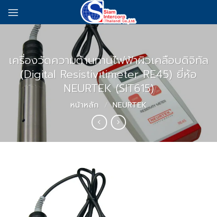
Skip
to
content
เครื่องวัดความต้านทานไฟฟ้าผิวเคลือบดิจิทัล
(Digital Resistivitimeter RE45) ยี่ห้อ
NEURTEK (SIT615)
หน้าหลัก
/
NEURTEK