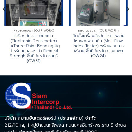
ผลงานของเรา (OUR WORK)
ผลงานของเรา (OUR WORK)
เครื่องวัดความหนาแน่น
ติดตั้งเครื่องวัดอัตราการหลอม
(Electronic Densimeter)
ไหลของพลาสติก (Melt Flow
และThree Point Bending Jig
Index Tester) พร้อมสอนการ
สำหรับทดสอบหาค่า Flexural
ใช้งาน พื้นที่จังหวัด กรุงเทพฯ
Strengh พื้นที่จังหวัด ชลบุรี
(OW24)
(OW31)
บริษัท สยามอินเตอร์คอร์ป (ประเทศไทย) จำกัด
212/10 หมู่ 1 หมู่บ้านนนทรีเพลส ถนนนครอินทร์-พระราม 5 ตำบล