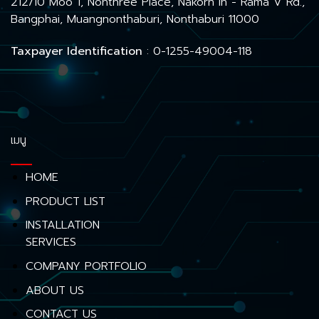
212/10 Moo 1, Nonthree Place, Nakorn In - Rama V Rd.,
Bangphai, Muangnonthaburi, Nonthaburi 11000
Taxpayer Identification
: 0-1255-49004-118
เมนู
HOME
PRODUCT LIST
INSTALLATION
SERVICES
COMPANY PORTFOLIO
ABOUT US
CONTACT US