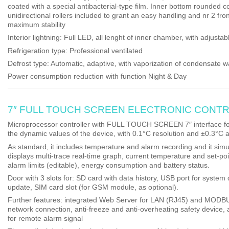
coated with a special antibacterial-type film. Inner bottom rounded c
unidirectional rollers
included to grant an easy handling and nr 2 front
maximum stability
Interior lightning
: Full LED, all lenght of inner chamber, with adjustab
Refrigeration type
: Professional ventilated
Defrost type
: Automatic, adaptive, with vaporization of condensate w
Power consumption reduction
with function Night & Day
7″ FULL TOUCH SCREEN ELECTRONIC CONT
Microprocessor controller with
FULL TOUCH SCREEN 7″ interface
f
the dynamic values of the device, with 0.1°C resolution and ±0.3°C 
As standard, it includes temperature and alarm recording and it sim
displays
multi-trace real-time graph
, current temperature and set-poin
alarm limits (editable), energy consumption and battery status.
Door with 3 slots for:
SD card with data history,
USB port for system
update, SIM card slot (for GSM module, as optional).
Further features: integrated Web Server for LAN (RJ45) and MOD
network connection, anti-freeze and anti-overheating safety device, 
for remote alarm signal