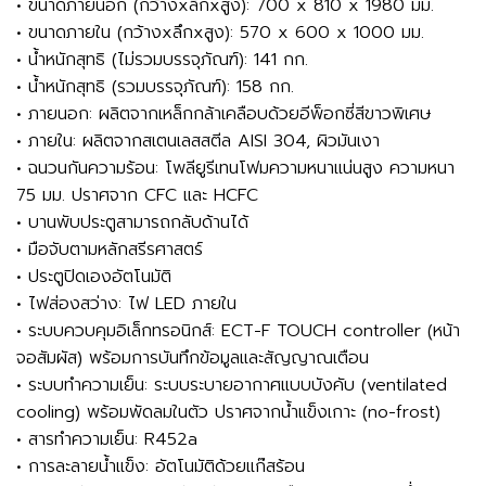
• ขนาดภายนอก (กว้างxลึกxสูง): 700 x 810 x 1980 มม.
• ขนาดภายใน (กว้างxลึกxสูง): 570 x 600 x 1000 มม.
• น้ำหนักสุทธิ (ไม่รวมบรรจุภัณฑ์): 141 กก.
• น้ำหนักสุทธิ (รวมบรรจุภัณฑ์): 158 กก.
• ภายนอก: ผลิตจากเหล็กกล้าเคลือบด้วยอีพ็อกซี่สีขาวพิเศษ
• ภายใน: ผลิตจากสเตนเลสสตีล AISI 304, ผิวมันเงา
• ฉนวนกันความร้อน: โพลียูรีเทนโฟมความหนาแน่นสูง ความหนา
75 มม. ปราศจาก CFC และ HCFC
• บานพับประตูสามารถกลับด้านได้
• มือจับตามหลักสรีรศาสตร์
• ประตูปิดเองอัตโนมัติ
• ไฟส่องสว่าง: ไฟ LED ภายใน
• ระบบควบคุมอิเล็กทรอนิกส์: ECT-F TOUCH controller (หน้า
จอสัมผัส) พร้อมการบันทึกข้อมูลและสัญญาณเตือน
• ระบบทำความเย็น: ระบบระบายอากาศแบบบังคับ (ventilated
cooling) พร้อมพัดลมในตัว ปราศจากน้ำแข็งเกาะ (no-frost)
• สารทำความเย็น: R452a
• การละลายน้ำแข็ง: อัตโนมัติด้วยแก๊สร้อน