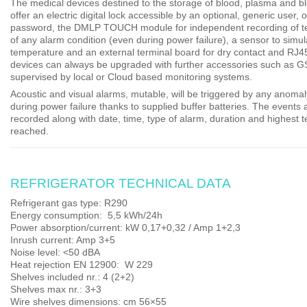
The medical devices destined to the storage of blood, plasma and 
offer an
electric digital lock
accessible by an optional, generic user, 
password, the
DMLP TOUCH module
for independent recording of 
of any alarm condition (even during power failure), a sensor to simu
temperature and an external terminal board for dry contact and RJ4
devices can always be upgraded with further accessories such as G
supervised by
local or Cloud based
monitoring systems.
Acoustic and visual alarms, mutable, will be triggered by any anoma
during power failure thanks to supplied buffer batteries. The events 
recorded along with date, time, type of alarm, duration and highest 
reached.
REFRIGERATOR TECHNICAL DATA
Refrigerant gas type
: R290
Energy consumption
:
5,5 kWh/24h
Power absorption/current
: kW 0,17+0,32 / Amp 1+2,3
Inrush current
: Amp 3+5
Noise level
: <50 dBA
Heat rejection EN 12900:
W 229
Shelves included nr.
: 4 (2+2)
Shelves max nr.
: 3+3
Wire shelves dimensions
: cm 56×55