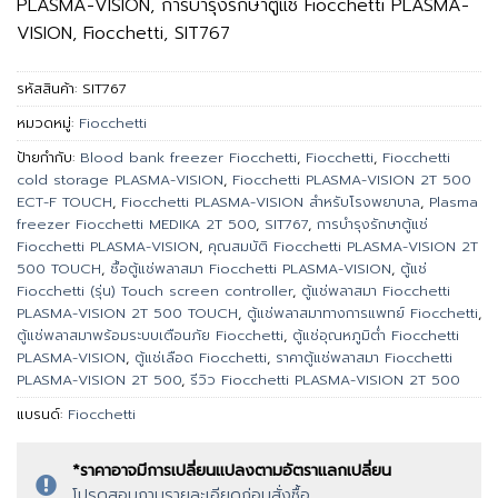
PLASMA-VISION, การบำรุงรักษาตู้แช่ Fiocchetti PLASMA-
VISION, Fiocchetti, SIT767
รหัสสินค้า:
SIT767
หมวดหมู่:
Fiocchetti
ป้ายกำกับ:
Blood bank freezer Fiocchetti
,
Fiocchetti
,
Fiocchetti
cold storage PLASMA-VISION
,
Fiocchetti PLASMA-VISION 2T 500
ECT-F TOUCH
,
Fiocchetti PLASMA-VISION สำหรับโรงพยาบาล
,
Plasma
freezer Fiocchetti MEDIKA 2T 500
,
SIT767
,
การบำรุงรักษาตู้แช่
Fiocchetti PLASMA-VISION
,
คุณสมบัติ Fiocchetti PLASMA-VISION 2T
500 TOUCH
,
ซื้อตู้แช่พลาสมา Fiocchetti PLASMA-VISION
,
ตู้แช่
Fiocchetti (รุ่น) Touch screen controller
,
ตู้แช่พลาสมา Fiocchetti
PLASMA-VISION 2T 500 TOUCH
,
ตู้แช่พลาสมาทางการแพทย์ Fiocchetti
,
ตู้แช่พลาสมาพร้อมระบบเตือนภัย Fiocchetti
,
ตู้แช่อุณหภูมิต่ำ Fiocchetti
PLASMA-VISION
,
ตู้แช่เลือด Fiocchetti
,
ราคาตู้แช่พลาสมา Fiocchetti
PLASMA-VISION 2T 500
,
รีวิว Fiocchetti PLASMA-VISION 2T 500
แบรนด์:
Fiocchetti
*ราคาอาจมีการเปลี่ยนแปลงตามอัตราแลกเปลี่ยน
โปรดสอบถามรายละเอียดก่อนสั่งซื้อ