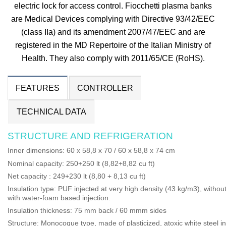
electric lock for access control. Fiocchetti plasma banks
are Medical Devices complying with Directive 93/42/EEC
(class IIa) and its amendment 2007/47/EEC and are
registered in the MD Repertoire of the Italian Ministry of
Health. They also comply with 2011/65/CE (RoHS).
FEATURES
CONTROLLER
TECHNICAL DATA
STRUCTURE AND REFRIGERATION
Inner dimensions
: 60 x 58,8 x 70 / 60 x 58,8 x 74 cm
Nominal capacity
: 250+250 lt (8,82+8,82 cu ft)
Net capacity
: 249+230 lt (8,80 + 8,13 cu ft)
Insulation type
: PUF injected at very high density (43 kg/m3), witho
with water-foam based injection.
Insulation thickness
: 75 mm back / 60 mmm sides
Structure
:
Monocoque type, made of plasticized, atoxic white steel int