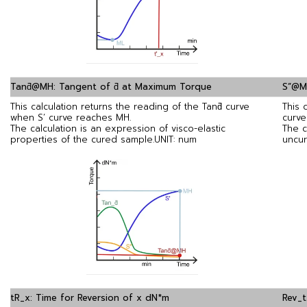
Tanƌ@MH: Tangent of ƌ at Maximum Torque
S”@M
This calculation returns the reading of the Tanƌ curve
This 
when S’ curve reaches MH.
curve
The calculation is an expression of visco-elastic
The c
properties of the cured sample.
UNIT: num
uncu
tR_x: Time for Reversion of x dN*m
Rev_t