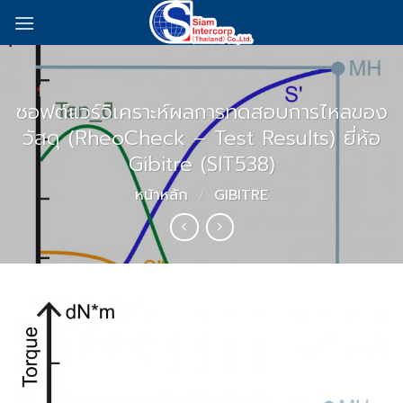
Skip
to
content
ซอฟต์แวร์วิเคราะห์ผลการทดสอบการไหลของ
วัสดุ (RheoCheck – Test Results) ยี่ห้อ
Gibitre (SIT538)
หน้าหลัก
/
GIBITRE