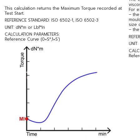
visco
This calculation returns the Maximum Torque recorded at
For e
Test Start.
– the
moul
REFERENCE STANDARD: ISO 6502-1, ISO 6502-3
size 
UNIT: dN*m or Lbf*In
– the
CALCULATION PARAMETERS:
REFE
Reference Curve (0=S*,1=S’)
UNIT:
CALC
Refer