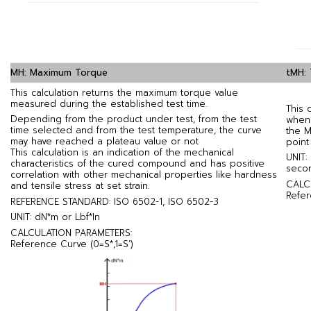
MH: Maximum Torque
tMH:
This calculation returns the maximum torque value
measured during the established test time.
This 
Depending from the product under test, from the test
when 
time selected and from the test temperature, the curve
the M
may have reached a plateau value or not
point
This calculation is an indication of the mechanical
UNIT:
characteristics of the cured compound and has positive
seco
correlation with other mechanical properties like hardness
CALC
and tensile stress at set strain.
Refer
REFERENCE STANDARD: ISO 6502-1, ISO 6502-3
UNIT: dN*m or Lbf*In
CALCULATION PARAMETERS:
Reference Curve (0=S*,1=S’)