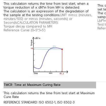
This calculation returns the time from test start, when a
This 
torque reduction of x dN*m from MH is detected.
set t
The calculation is an expression of the degradation of
The c
the sample at the testing conditions.
UNIT: mm:cc (minutes,
sampl
minutes/100) or mm:ss (minutes, seconds) or
Lbf*
SecondsCALCULATION PARAMETERS:
Test 
Torque decay compared to MH
Refer
Reference Curve (0=S*,1=S’)
TMCR: Time at Maximum Curing Rate
This calculation returns the time from test start at Maximum
Cure Rate
REFERENCE STANDARD: ISO 6502-1, ISO 6502-3