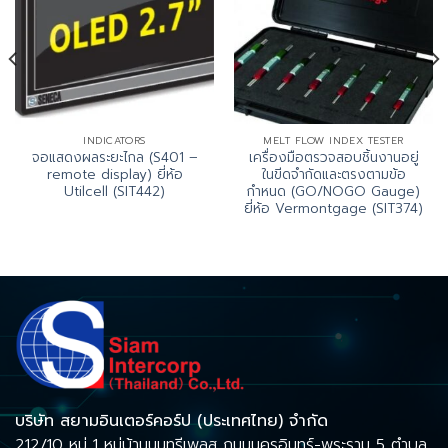
INDICATORS
MELT FLOW INDEX TESTER
จอแสดงผลระยะไกล (S401 –
เครื่องมือตรวจสอบชิ้นงานอยู่
remote display) ยี่ห้อ
ในขีดจำกัดและตรงตามข้อ
Utilcell (SIT442)
กำหนด (GO/NOGO Gauge)
ยี่ห้อ Vermontgage (SIT374)
บริษัท สยามอินเตอร์คอร์ป (ประเทศไทย) จำกัด
212/10 หมู่ 1 หมู่บ้านนนทรีเพลส ถนนนครอินทร์-พระราม 5 ตำบล