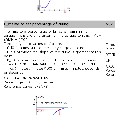
t’_x: time to set percentage of curing
M_x: 
The time to a percentage of full cure from minimum
torque t’_x is the time taken for the torque to reach: ML +
x*(MH-ML)/100
Frequently used values of t’_x are:
Torqu
– t’_10: is a measure of the early stages of cure
is th
– t’_50: provides the slope of the curve is greatest at this
REFE
point.
– t’_90: is often used as an indicator of optimum press
UNIT:
cure
REFERENCE STANDARD: ISO 6502-1, ISO 6502-3
UNIT:
CALC
mm:cc (minutes, minutes/100) or mm:ss (minutes, seconds)
Perce
or Seconds
Refer
CALCULATION PARAMETERS:
Percentage of Curing desired.
Reference Curve (0=S*,1=S’)