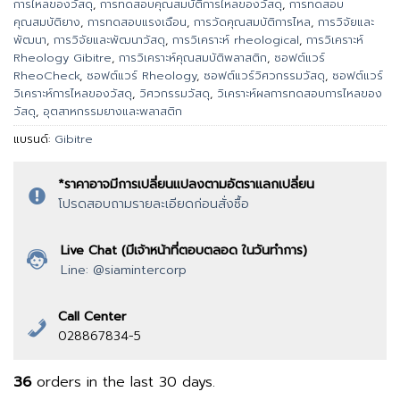
การไหลของวัสดุ
,
การทดสอบคุณสมบัติการไหลของวัสดุ
,
การทดสอบ
คุณสมบัติยาง
,
การทดสอบแรงเฉือน
,
การวัดคุณสมบัติการไหล
,
การวิจัยและ
พัฒนา
,
การวิจัยและพัฒนาวัสดุ
,
การวิเคราะห์ rheological
,
การวิเคราะห์
Rheology Gibitre
,
การวิเคราะห์คุณสมบัติพลาสติก
,
ซอฟต์แวร์
RheoCheck
,
ซอฟต์แวร์ Rheology
,
ซอฟต์แวร์วิศวกรรมวัสดุ
,
ซอฟต์แวร์
วิเคราะห์การไหลของวัสดุ
,
วิศวกรรมวัสดุ
,
วิเคราะห์ผลการทดสอบการไหลของ
วัสดุ
,
อุตสาหกรรมยางและพลาสติก
แบรนด์:
Gibitre
*ราคาอาจมีการเปลี่ยนแปลงตามอัตราแลกเปลี่ยน
โปรดสอบถามรายละเอียดก่อนสั่งซื้อ
Live Chat (มีเจ้าหน้าที่ตอบตลอด ในวันทำการ)
Line: @siamintercorp
Call Center
028867834-5
36
orders in the last
30
days.