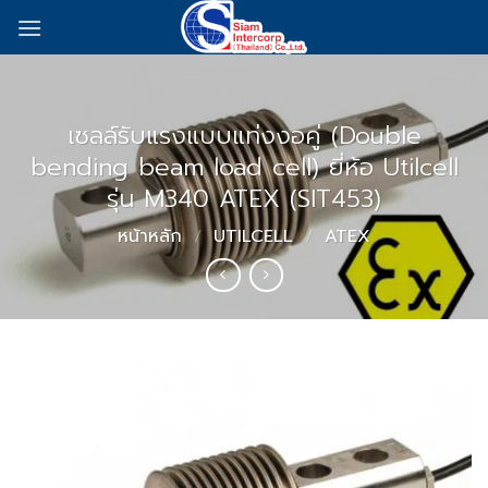
Skip
to
content
เซลล์รับแรงแบบแท่งงอคู่ (Double
bending beam load cell) ยี่ห้อ Utilcell
รุ่น M340 ATEX (SIT453)
หน้าหลัก
/
UTILCELL
/
ATEX