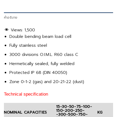
คำอธิบาย
Views:
1,500
Double bending beam load cell
Fully stainless steel
3000 divisions O.I.M.L. R60 class C
Hermetically sealed, fully welded
Protected IP 68 (DIN 40050)
Zone 0-1-2 (gas) and 20-21-22 (dust)
Technical specification
15-30-50-75-100-
150-200-250-
NOMINAL CAPACITIES
KG
-300-500-750-