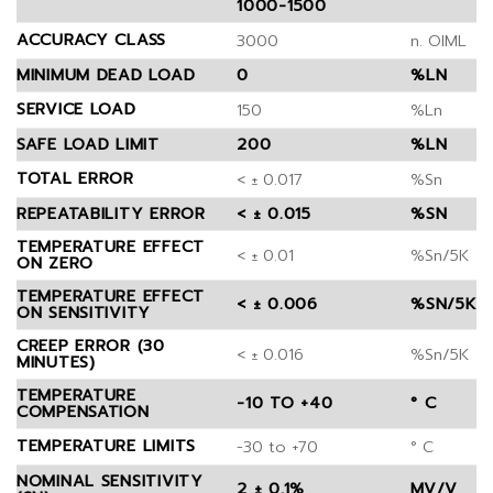
1000-1500
ACCURACY CLASS
3000
n. OIML
MINIMUM DEAD LOAD
0
%LN
SERVICE LOAD
150
%Ln
SAFE LOAD LIMIT
200
%LN
TOTAL ERROR
< ± 0.017
%Sn
REPEATABILITY ERROR
< ± 0.015
%SN
TEMPERATURE EFFECT
< ± 0.01
%Sn/5K
ON ZERO
TEMPERATURE EFFECT
< ± 0.006
%SN/5K
ON SENSITIVITY
CREEP ERROR (30
< ± 0.016
%Sn/5K
MINUTES)
TEMPERATURE
-10 TO +40
° C
COMPENSATION
TEMPERATURE LIMITS
-30 to +70
° C
NOMINAL SENSITIVITY
2 ± 0,1%
MV/V