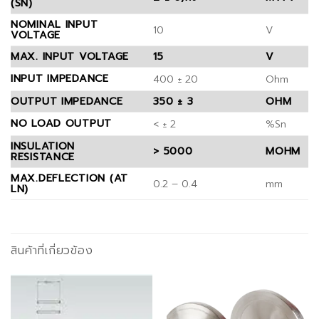
(SN)
NOMINAL INPUT
10
V
VOLTAGE
MAX. INPUT VOLTAGE
15
V
INPUT IMPEDANCE
400 ± 20
Ohm
OUTPUT IMPEDANCE
350 ± 3
OHM
NO LOAD OUTPUT
< ± 2
%Sn
INSULATION
> 5000
MOHM
RESISTANCE
MAX.DEFLECTION (AT
0.2 – 0.4
mm
LN)
สินค้าที่เกี่ยวข้อง