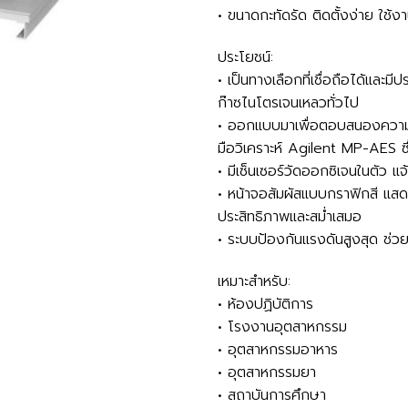
• ขนาดกะทัดรัด ติดตั้งง่าย ใช้
ประโยชน์:
• เป็นทางเลือกที่เชื่อถือได้และ
ก๊าซไนโตรเจนเหลวทั่วไป
• ออกแบบมาเพื่อตอบสนองความต
มือวิเคราะห์ Agilent MP-AES ซ
• มีเซ็นเซอร์วัดออกซิเจนในตัว แจ้
• หน้าจอสัมผัสแบบกราฟิกสี แสดง
ประสิทธิภาพและสม่ำเสมอ
• ระบบป้องกันแรงดันสูงสุด ช่
เหมาะสำหรับ:
• ห้องปฏิบัติการ
• โรงงานอุตสาหกรรม
• อุตสาหกรรมอาหาร
• อุตสาหกรรมยา
• สถาบันการศึกษา