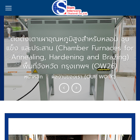
Skip
to
content
ติดตั้งเตาเผาอุณหภูมิสูงสำหรับหลอม ชุบ
แข็ง และประสาน (Chamber Furnaces for
Annealing, Hardening and Brazing)
พื้นที่จังหวัด กรุงเทพฯ (OW26)
หน้าหลัก
/
ผลงานของเรา (OUR WORK)